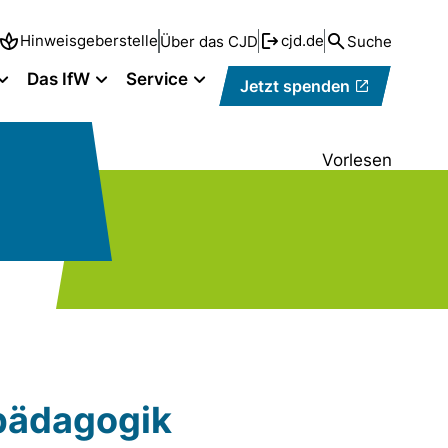
Hinweisgeberstelle
cjd.de
Über das CJD
Suche
Das IfW
Service
Jetzt spenden
Vorlesen
pädagogik