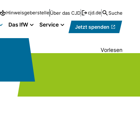
Hinweisgeberstelle
cjd.de
Über das CJD
Suche
Das IfW
Service
Jetzt spenden
Vorlesen