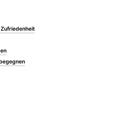
 Zufriedenheit
gen
g begegnen