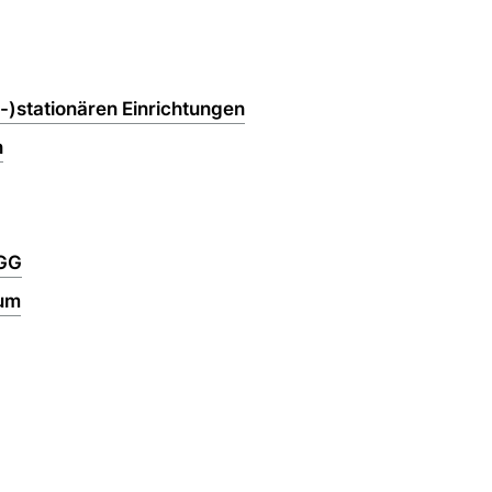
l-)stationären Einrichtungen
n
AGG
rum