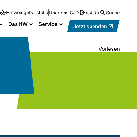
Hinweisgeberstelle
cjd.de
Über das CJD
Suche
Das IfW
Service
Jetzt spenden
Vorlesen